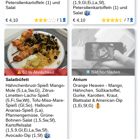
Petersilienkartoffeln (1) und
(1,9,Gl,Ei,La,Sf),
Salat
Petersilienkartoffeln (1) und
Salat
/
1
/
7
€ 4,10
€ 4,10
57 % Ähnlichkeit
Bild hochladen
Salatbüfett
Atrium
Hähnchenbrust-Spieß Mango-
Orange Heaven - Mango,
Mole (5,La,Sw,G), Zitrus-
Hähnchen, Süßkartoffel,
Limetten-Lachs-Spieß
Gurke, Karotten, Kraut,
(5,Fi,Sw,Wt), Tofu-Miso-Mare-
Blattsalat & American-Dip
Spieß (Gl,So), Halloumi-
(1,Ei,Sf,G)
Ananas-Spieß (La),
Pfannengemüse, Grüne-
Bohnen-Salat (1,5,Sw,Sf),
Kartoffelsalat
(1,5,9,Gl,Ei,La,Sw,Sf),
Avocado-Dip (1,Sf)