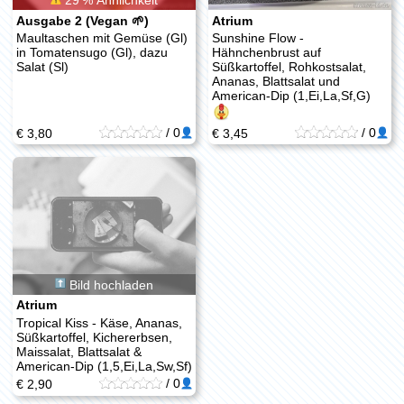
Ausgabe 2 (Vegan 🌱)
Atrium
Maultaschen mit Gemüse (Gl)
Sunshine Flow -
in Tomatensugo (Gl), dazu
Hähnchenbrust auf
Salat (Sl)
Süßkartoffel, Rohkostsalat,
Ananas, Blattsalat und
American-Dip (1,Ei,La,Sf,G)
/
0
/
0
€ 3,80
€ 3,45
Bild hochladen
Atrium
Tropical Kiss - Käse, Ananas,
Süßkartoffel, Kichererbsen,
Maissalat, Blattsalat &
American-Dip (1,5,Ei,La,Sw,Sf)
/
0
€ 2,90