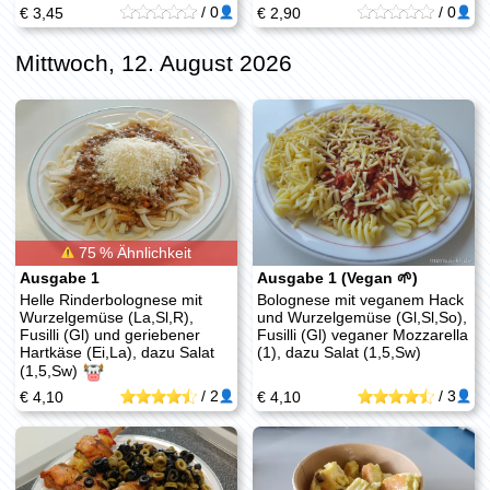
/
0
/
0
€ 3,45
€ 2,90
Mittwoch, 12. August 2026
75 % Ähnlichkeit
Ausgabe 1
Ausgabe 1 (Vegan 🌱)
Helle Rinderbolognese mit
Bolognese mit veganem Hack
Wurzelgemüse (La,Sl,R),
und Wurzelgemüse (Gl,Sl,So),
Fusilli (Gl) und geriebener
Fusilli (Gl) veganer Mozzarella
Hartkäse (Ei,La), dazu Salat
(1), dazu Salat (1,5,Sw)
(1,5,Sw)
/
2
/
3
€ 4,10
€ 4,10