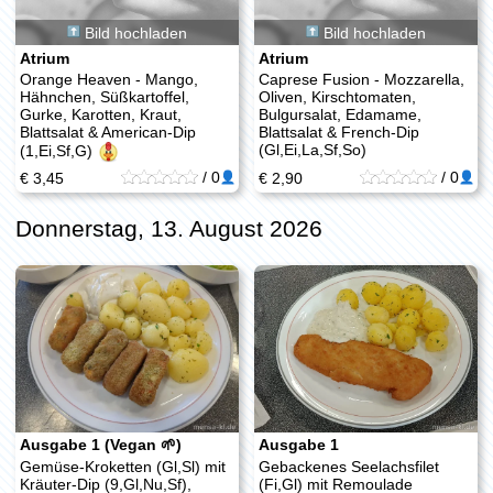
Bild hochladen
Bild hochladen
Atrium
Atrium
Orange Heaven - Mango,
Caprese Fusion - Mozzarella,
Hähnchen, Süßkartoffel,
Oliven, Kirschtomaten,
Gurke, Karotten, Kraut,
Bulgursalat, Edamame,
Blattsalat & American-Dip
Blattsalat & French-Dip
(Gl,Ei,La,Sf,So)
(1,Ei,Sf,G)
/
0
/
0
€ 3,45
€ 2,90
Donnerstag, 13. August 2026
Ausgabe 1 (Vegan 🌱)
Ausgabe 1
Gemüse-Kroketten (Gl,Sl) mit
Gebackenes Seelachsfilet
Kräuter-Dip (9,Gl,Nu,Sf),
(Fi,Gl) mit Remoulade