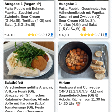
Ausgabe 1 (Vegan 🌱)
Ausgabe 1
Fajita Pueblo mit Bohnen,
Fajita Pueblo: Geschnetzeltes
Paprika, Zucchini und
Hähnchenfleisch mit Paprika,
Zwiebeln, Sour Cream
Zucchini und Zwiebeln (G),
(Gl,Nu,Sf), Tortillas (4,Gl) und
Sour Cream (Gl,Nu,Sf),
Salat (1,5,Gl,Sw,Sf)
Tortillas (4,Gl) und Salat
(1,5,Gl,Sw,Sf)
/
2
/
11
€ 4,10
€ 4,10
Salatbüfett
Atrium
Verschiedene gefüllte Arancini,
Rindswurst mit Currysoße
Vollkorn Fusilli (Gl),
C4PU (1,2,3,8,9,Sf,R,L) und
Strozzapreti (Gl), frisches
Baguettebrötchen (Gl) ⏰
Ratatouille-Gemüse, Alfredo
Robotic Kitchen von 11:30 bis
Soße mit Hartkäse (Ei,La),
14:30 Uhr
Tomatensugo (Gl), Pesto
Rosso, Pesto Genovese,