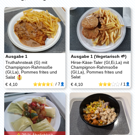
Ausgabe 1
Ausgabe 1 (Vegetarisch 🌱)
Truthahnsteak (G) mit
Hirse-Käse-Taler (Gl,Ei,La) mit
Champignon-Rahmsoße
Champignon-Rahmsoße
(Gl,La), Pommes frites und
(Gl,La), Pommes frites und
Salat
Salat
/
7
/
1
€ 4,10
€ 4,10
29 % Ähnlichkeit