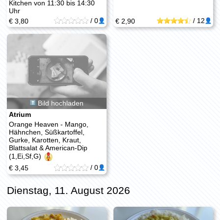
Kitchen von 11:30 bis 14:30
Uhr
/
0
/
12
€ 3,80
€ 2,90
Bild hochladen
Atrium
Orange Heaven - Mango,
Hähnchen, Süßkartoffel,
Gurke, Karotten, Kraut,
Blattsalat & American-Dip
(1,Ei,Sf,G)
/
0
€ 3,45
Dienstag, 11. August 2026