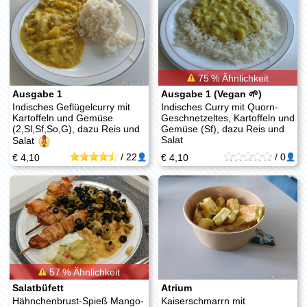
75 % Ähnlichkeit
Ausgabe 1
Ausgabe 1 (Vegan 🌱)
Indisches Geflügelcurry mit
Indisches Curry mit Quorn-
Kartoffeln und Gemüse
Geschnetzeltes, Kartoffeln und
(2,Sl,Sf,So,G), dazu Reis und
Gemüse (Sf), dazu Reis und
Salat
Salat
/
22
/
0
€ 4,10
€ 4,10
57 % Ähnlichkeit
Salatbüfett
Atrium
Hähnchenbrust-Spieß Mango-
Kaiserschmarrn mit