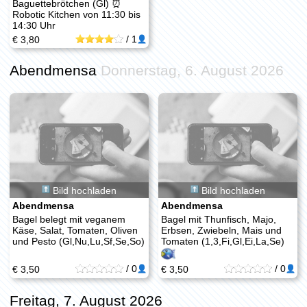
Baguettebrötchen (Gl) ⏰
Robotic Kitchen von 11:30 bis
14:30 Uhr
/
1
€ 3,80
Abendmensa
Donnerstag, 6. August 2026
Bild hochladen
Bild hochladen
Abendmensa
Abendmensa
Bagel belegt mit veganem
Bagel mit Thunfisch, Majo,
Käse, Salat, Tomaten, Oliven
Erbsen, Zwiebeln, Mais und
und Pesto (Gl,Nu,Lu,Sf,Se,So)
Tomaten (1,3,Fi,Gl,Ei,La,Se)
/
0
/
0
€ 3,50
€ 3,50
Freitag, 7. August 2026