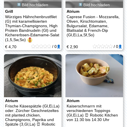
Bild hochladen
Bild hochladen
Grill
Atrium
Würziges Hähnchenbrustfilet
Caprese Fusion - Mozzarella,
(G) mit karamellisierten
Oliven, Kirschtomaten,
Thymian-Champignons, High
Bulgursalat, Edamame,
Protein Bandnudeln (Gl) und
Blattsalat & French-Dip
Kichererbsen-Edamame-Salat
(Gl,Ei,La,Sf,So)
(1,5,Sw,So)
/
0
/
0
€ 4,70
€ 2,90
Atrium
Atrium
Frische Käsespätzle (Gl,Ei,La)
Kaiserschmarrn mit
oder: Zürcher Geschnetzeltes
verschiedenen Toppings
mit planted.chicken,
(Gl,Ei,La) ⏰ Robotic Kitchen
Champignons, Paprika und
von 11:30 bis 14:30 Uhr
Spätzle (3,Gl,La) ⏰ Robotic