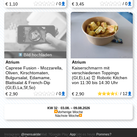
/
0
/
0
€ 1,10
€ 3,45
Bild hochladen
Atrium
Atrium
Caprese Fusion - Mozzarella,
Kaiserschmarrn mit
Oliven, Kirschtomaten,
verschiedenen Toppings
Bulgursalat, Edamame,
(Gl,Ei,La) ⏰ Robotic Kitchen
Blattsalat & French-Dip
von 11:30 bis 14:30 Uhr
(Gl,Ei,La,Sf,So)
/
0
/
12
€ 2,90
€ 2,90
KW 32 · 03.08. – 09.08.2026
Vorherige Woche
Nächste Woche
Instagram:
@mensaklde
Mail:
?
Google Play:
App
Gibt es heute
Pommes?