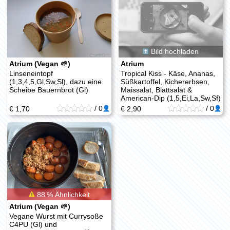
Bild hochladen
Atrium (Vegan 🌱)
Atrium
Linseneintopf
Tropical Kiss - Käse, Ananas,
(1,3,4,5,Gl,Sw,Sl), dazu eine
Süßkartoffel, Kichererbsen,
Scheibe Bauernbrot (Gl)
Maissalat, Blattsalat &
American-Dip (1,5,Ei,La,Sw,Sf)
/
0
/
0
€ 1,70
€ 2,90
88 % Ähnlichkeit
Atrium (Vegan 🌱)
Vegane Wurst mit Currysoße
C4PU (Gl) und