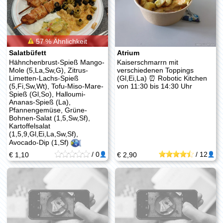
57 % Ähnlichkeit
Salatbüfett
Atrium
Hähnchenbrust-Spieß Mango-
Kaiserschmarrn mit
Mole (5,La,Sw,G), Zitrus-
verschiedenen Toppings
Limetten-Lachs-Spieß
(Gl,Ei,La) ⏰ Robotic Kitchen
(5,Fi,Sw,Wt), Tofu-Miso-Mare-
von 11:30 bis 14:30 Uhr
Spieß (Gl,So), Halloumi-
Ananas-Spieß (La),
Pfannengemüse, Grüne-
Bohnen-Salat (1,5,Sw,Sf),
Kartoffelsalat
(1,5,9,Gl,Ei,La,Sw,Sf),
Avocado-Dip (1,Sf)
/
0
/
12
€ 1,10
€ 2,90