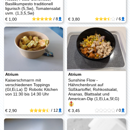
Basilikumpesto traditionell
ligurisch (5,Sw), Tomatensalat
uvm. (1,3,5,Sw)
/
8
/
6
€ 1,00
€ 3,80
Atrium
Atrium
Kaiserschmarrn mit
Sunshine Flow -
verschiedenen Toppings
Hähnchenbrust auf
(Gl,Ei,La) ⏰ Robotic Kitchen
Süßkartoffel, Rohkostsalat,
von 11:30 bis 14:30 Uhr
Ananas, Blattsalat und
American-Dip (1,Ei,La,Sf,G)
/
12
/
0
€ 2,90
€ 3,45