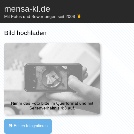
mensa-kl.de
Mit Fotos und Bewertungen seit 2008.
Bild hochladen
Nimm das Foto bitte im Querformat und mit
Seitenverhältnis 4:3 auf.
📷 Essen fotografieren