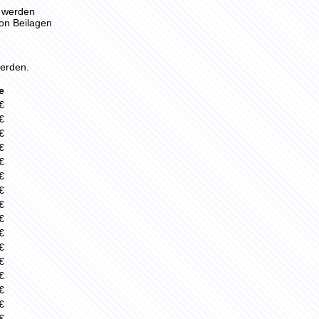
n werden
von Beilagen
erden.
e
€
€
€
€
€
€
€
€
€
€
€
€
€
€
€
€