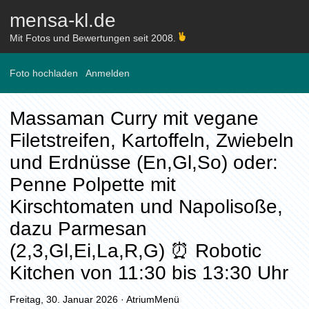
mensa-kl.de
Mit Fotos und Bewertungen seit 2008.
Foto hochladen
Anmelden
Massaman Curry mit vegane
Filetstreifen, Kartoffeln, Zwiebeln
und Erdnüsse (En,Gl,So) oder:
Penne Polpette mit
Kirschtomaten und Napolisoße,
dazu Parmesan
(2,3,Gl,Ei,La,R,G) ⏰ Robotic
Kitchen von 11:30 bis 13:30 Uhr
Freitag, 30. Januar 2026
·
AtriumMenü