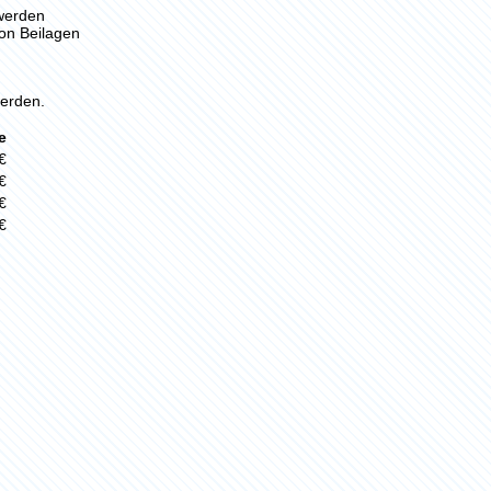
werden
von Beilagen
erden.
e
€
€
€
€