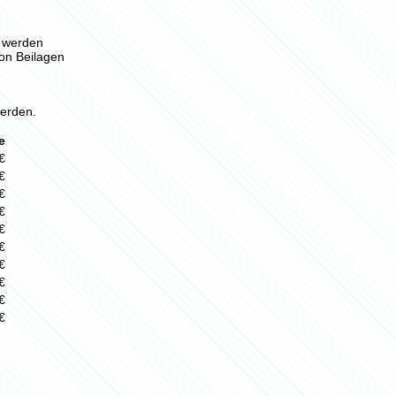
n werden
von Beilagen
erden.
e
€
€
€
€
€
€
€
€
€
€