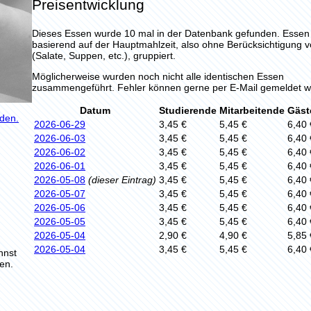
Preisentwicklung
Dieses Essen wurde 10 mal in der Datenbank gefunden. Esse
basierend auf der Hauptmahlzeit, also ohne Berücksichtigung 
(Salate, Suppen, etc.), gruppiert.
Möglicherweise wurden noch nicht alle identischen Essen
zusammengeführt. Fehler können gerne per E-Mail gemeldet w
Datum
Studierende
Mitarbeitende
Gäst
aden.
2026-06-29
3,45 €
5,45 €
6,40 
2026-06-03
3,45 €
5,45 €
6,40 
2026-06-02
3,45 €
5,45 €
6,40 
2026-06-01
3,45 €
5,45 €
6,40 
2026-05-08
(dieser Eintrag)
3,45 €
5,45 €
6,40 
2026-05-07
3,45 €
5,45 €
6,40 
2026-05-06
3,45 €
5,45 €
6,40 
2026-05-05
3,45 €
5,45 €
6,40 
2026-05-04
2,90 €
4,90 €
5,85 
2026-05-04
3,45 €
5,45 €
6,40 
nnst
en.