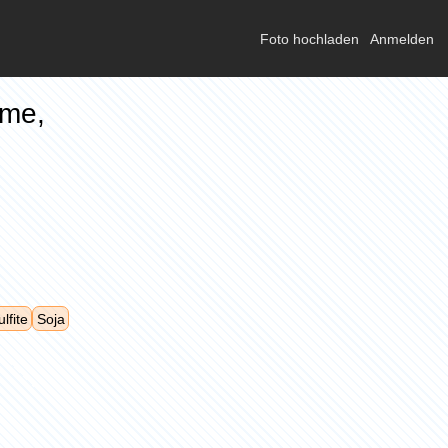
Foto hochladen
Anmelden
ame,
lfite
Soja