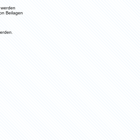
n werden
von Beilagen
erden.