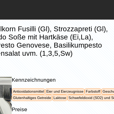
korn Fusilli (Gl), Strozzapreti (Gl),
do Soße mit Hartkäse (Ei,La),
Pesto Genovese, Basilikumpesto
tensalat uvm. (1,3,5,Sw)
Kennzeichnungen
Antioxidationsmittel
Eier und Eierzeugnisse
Farbstoff
Geschw
Glutenhaltiges Getreide
Laktose
Schwefeldioxid (SO2) und Su
Preise