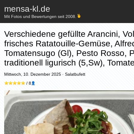
mensa-kl.de
Mit Fotos und Bewertungen seit 2008.
Verschiedene gefüllte Arancini, Voll
frisches Ratatouille-Gemüse, Alfre
Tomatensugo (Gl), Pesto Rosso, 
traditionell ligurisch (5,Sw), Toma
Mittwoch, 10. Dezember 2025
·
Salatbufett
/
8