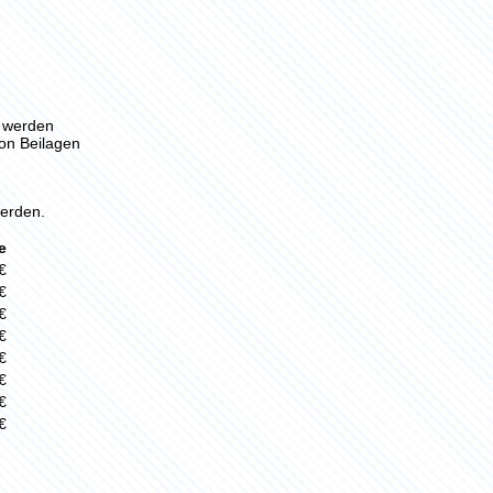
n werden
von Beilagen
erden.
e
€
€
€
€
€
€
€
€