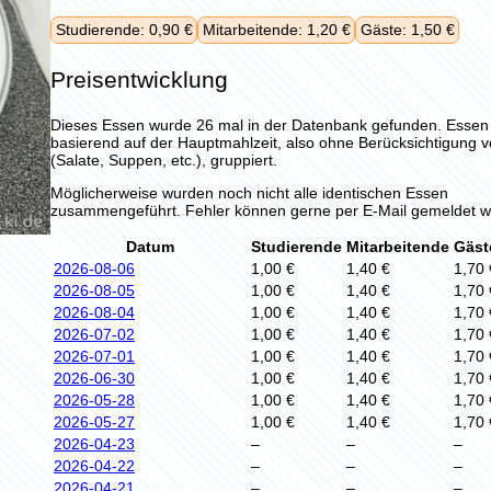
Studierende: 0,90 €
Mitarbeitende: 1,20 €
Gäste: 1,50 €
Preisentwicklung
Dieses Essen wurde 26 mal in der Datenbank gefunden. Esse
basierend auf der Hauptmahlzeit, also ohne Berücksichtigung 
(Salate, Suppen, etc.), gruppiert.
Möglicherweise wurden noch nicht alle identischen Essen
zusammengeführt. Fehler können gerne per E-Mail gemeldet w
Datum
Studierende
Mitarbeitende
Gäst
2026-08-06
1,00 €
1,40 €
1,70 
2026-08-05
1,00 €
1,40 €
1,70 
2026-08-04
1,00 €
1,40 €
1,70 
2026-07-02
1,00 €
1,40 €
1,70 
2026-07-01
1,00 €
1,40 €
1,70 
2026-06-30
1,00 €
1,40 €
1,70 
2026-05-28
1,00 €
1,40 €
1,70 
2026-05-27
1,00 €
1,40 €
1,70 
2026-04-23
–
–
–
2026-04-22
–
–
–
2026-04-21
–
–
–