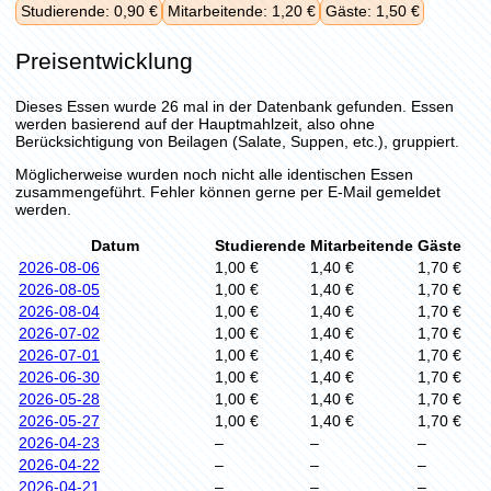
Studierende: 0,90 €
Mitarbeitende: 1,20 €
Gäste: 1,50 €
Preisentwicklung
Dieses Essen wurde 26 mal in der Datenbank gefunden. Essen
werden basierend auf der Hauptmahlzeit, also ohne
Berücksichtigung von Beilagen (Salate, Suppen, etc.), gruppiert.
Möglicherweise wurden noch nicht alle identischen Essen
zusammengeführt. Fehler können gerne per E-Mail gemeldet
werden.
Datum
Studierende
Mitarbeitende
Gäste
2026-08-06
1,00 €
1,40 €
1,70 €
2026-08-05
1,00 €
1,40 €
1,70 €
2026-08-04
1,00 €
1,40 €
1,70 €
2026-07-02
1,00 €
1,40 €
1,70 €
2026-07-01
1,00 €
1,40 €
1,70 €
2026-06-30
1,00 €
1,40 €
1,70 €
2026-05-28
1,00 €
1,40 €
1,70 €
2026-05-27
1,00 €
1,40 €
1,70 €
2026-04-23
–
–
–
2026-04-22
–
–
–
2026-04-21
–
–
–