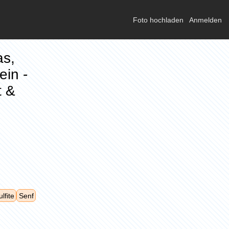
Foto hochladen
Anmelden
as,
ein -
t &
lfite
Senf