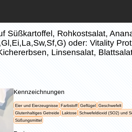
f Süßkartoffel, Rohkostsalat, Anan
Gl,Ei,La,Sw,Sf,G) oder: Vitality Prot
chererbsen, Linsensalat, Blattsala
Kennzeichnungen
Eier und Eierzeugnisse
Farbstoff
Geflügel
Geschwefelt
Glutenhaltiges Getreide
Laktose
Schwefeldioxid (SO2) und Su
Süßungsmittel