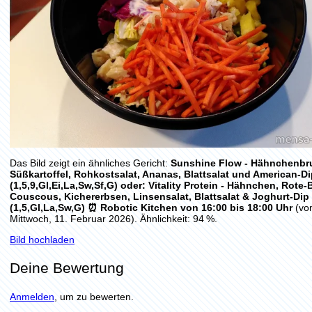
Das Bild zeigt ein ähnliches Gericht:
Sunshine Flow - Hähnchenbru
Süßkartoffel, Rohkostsalat, Ananas, Blattsalat und American-Di
(1,5,9,Gl,Ei,La,Sw,Sf,G) oder: Vitality Protein - Hähnchen, Rote-
Couscous, Kichererbsen, Linsensalat, Blattsalat & Joghurt-Dip
(1,5,Gl,La,Sw,G) ⏰ Robotic Kitchen von 16:00 bis 18:00 Uhr
(vo
Mittwoch, 11. Februar 2026). Ähnlichkeit: 94 %.
Bild hochladen
Deine Bewertung
Anmelden
, um zu bewerten.