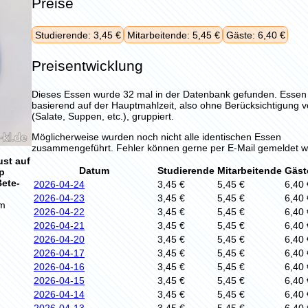
Preise
Studierende: 3,45 €
Mitarbeitende: 5,45 €
Gäste: 6,40 €
Preisentwicklung
Dieses Essen wurde 32 mal in der Datenbank gefunden. Esse
basierend auf der Hauptmahlzeit, also ohne Berücksichtigung 
(Salate, Suppen, etc.), gruppiert.
Möglicherweise wurden noch nicht alle identischen Essen
zusammengeführt. Fehler können gerne per E-Mail gemeldet w
st auf
Datum
Studierende
Mitarbeitende
Gäst
p
Bete-
2026-04-24
3,45 €
5,45 €
6,40 
2026-04-23
3,45 €
5,45 €
6,40 
m
2026-04-22
3,45 €
5,45 €
6,40 
2026-04-21
3,45 €
5,45 €
6,40 
2026-04-20
3,45 €
5,45 €
6,40 
2026-04-17
3,45 €
5,45 €
6,40 
2026-04-16
3,45 €
5,45 €
6,40 
2026-04-15
3,45 €
5,45 €
6,40 
2026-04-14
3,45 €
5,45 €
6,40 