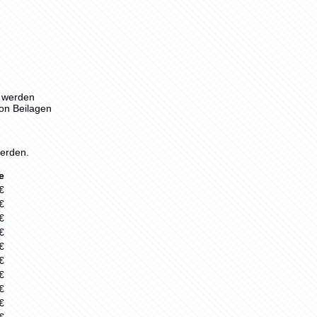
n werden
von Beilagen
erden.
e
€
€
€
€
€
€
€
€
€