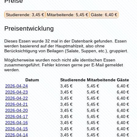
Preise
Studierende: 3,45 €
Mitarbeitende: 5,45 €
Gäste: 6,40 €
Preisentwicklung
Dieses Essen wurde 32 mal in der Datenbank gefunden. Essen
werden basierend auf der Hauptmahlzeit, also ohne
Berücksichtigung von Beilagen (Salate, Suppen, etc.), gruppiert.
Möglicherweise wurden noch nicht alle identischen Essen
zusammengeführt. Fehler können gerne per E-Mail gemeldet
werden.
Datum
Studierende
Mitarbeitende
Gäste
2026-04-24
3,45 €
5,45 €
6,40 €
2026-04-23
3,45 €
5,45 €
6,40 €
2026-04-22
3,45 €
5,45 €
6,40 €
2026-04-21
3,45 €
5,45 €
6,40 €
2026-04-20
3,45 €
5,45 €
6,40 €
2026-04-17
3,45 €
5,45 €
6,40 €
2026-04-16
3,45 €
5,45 €
6,40 €
2026-04-15
3,45 €
5,45 €
6,40 €
2026-04-14
3,45 €
5,45 €
6,40 €