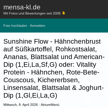
mensa-kl.de
Mit Fotos und Bewertungen seit 2008.
Foto hochladen
Anmelden
Sunshine Flow - Hähnchenbrust
auf Süßkartoffel, Rohkostsalat,
Ananas, Blattsalat und American-
Dip (1,Ei,La,Sf,G) oder: Vitality
Protein - Hähnchen, Rote-Bete-
Couscous, Kichererbsen,
Linsensalat, Blattsalat & Joghurt-
Dip (1,Gl,Ei,La,G)
Mittwoch, 8. April 2026
·
AtriumMenü