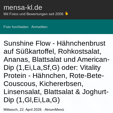
mensa-kl.de
Mit Fotos und Bewertungen seit 2008.
Foto hochladen
Anmelden
Sunshine Flow - Hähnchenbrust
auf Süßkartoffel, Rohkostsalat,
Ananas, Blattsalat und American-
Dip (1,Ei,La,Sf,G) oder: Vitality
Protein - Hähnchen, Rote-Bete-
Couscous, Kichererbsen,
Linsensalat, Blattsalat & Joghurt-
Dip (1,Gl,Ei,La,G)
Mittwoch, 22. April 2026
·
AtriumMenü