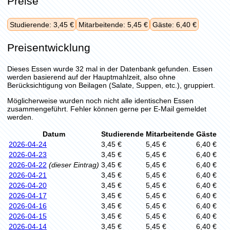
Preise
Studierende: 3,45 €
Mitarbeitende: 5,45 €
Gäste: 6,40 €
Preisentwicklung
Dieses Essen wurde 32 mal in der Datenbank gefunden. Essen
werden basierend auf der Hauptmahlzeit, also ohne
Berücksichtigung von Beilagen (Salate, Suppen, etc.), gruppiert.
Möglicherweise wurden noch nicht alle identischen Essen
zusammengeführt. Fehler können gerne per E-Mail gemeldet
werden.
Datum
Studierende
Mitarbeitende
Gäste
2026-04-24
3,45 €
5,45 €
6,40 €
2026-04-23
3,45 €
5,45 €
6,40 €
2026-04-22
(dieser Eintrag)
3,45 €
5,45 €
6,40 €
2026-04-21
3,45 €
5,45 €
6,40 €
2026-04-20
3,45 €
5,45 €
6,40 €
2026-04-17
3,45 €
5,45 €
6,40 €
2026-04-16
3,45 €
5,45 €
6,40 €
2026-04-15
3,45 €
5,45 €
6,40 €
2026-04-14
3,45 €
5,45 €
6,40 €